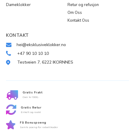
Dameklokker
Retur og refusjon
Om Oss
Kontakt Oss
KONTAKT
hei@eksklusiveklokker.no
+47 90 10 10 10
Testveien 7, 6222 IKORNNES
Gratis Frakt
Over kr 1000,-
Gratis Retur
Enkelt og raskt
Få Bonuspoeng
Samle poeng for rabattkoder