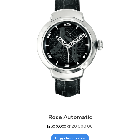
Rose Automatic
Opprinnelig
Nåværende
kr
20 000,00
kr
30 000,00
pris
pris
Legg i handlekurv
var:
er: